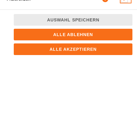
AUSWAHL SPEICHERN
ALLE ABLEHNEN
mit Tofu, Seealgen und Frühlingszwibeln
ALLE AKZEPTIEREN
JETZT BESTELLEN
© 2026
Sushi Haus
Impressum
Datenschutz
Datenschutzeinstellungen
Barrierefreiheit
AGB
Lieferdienstsoftware und Webshop von
SIDES