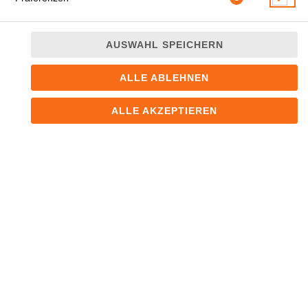
AUSWAHL SPEICHERN
ALLE ABLEHNEN
scharf, Nudelsuppe mit gekochtem Schweinfleisch, Eier,
Algen, Lauchzwiebeln, Sojabohnen und Misogeschmack
ALLE AKZEPTIEREN
JETZT BESTELLEN
© 2026
Sushi Haus
Impressum
Datenschutz
Datenschutzeinstellungen
Barrierefreiheit
AGB
Lieferdienstsoftware und Webshop von
SIDES